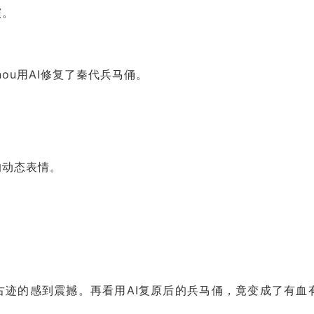
演。
ntinou用AI修复了秦代兵马俑。
的动态表情。
古迹的感到震撼。再看用AI复原后的兵马俑，竟变成了有血