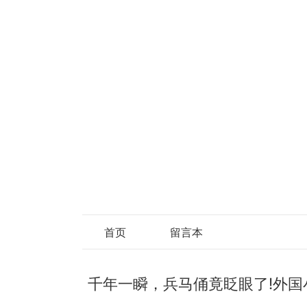
首页
留言本
千年一瞬，兵马俑竟眨眼了!外国