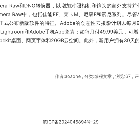
amera Raw和DNG转换器，以增加对照相机和镜头的额外支持并
ra Raw中，包括佳能EF、莱卡M、尼康F和索尼系列。尽管A
正式公布新版软件的特征。Adobe的创意性云摄影计划以每月9.
ightroom和Adobe手机App套装；如每月付49.99美元，可增加
入口权、Typekit桌面、网页字体和20GB云空间。此外，新用户拥有30天的
作者:aoaohe , 分类:编程文章 , 浏览:67 , 评
滇ICP备2024046894号-29