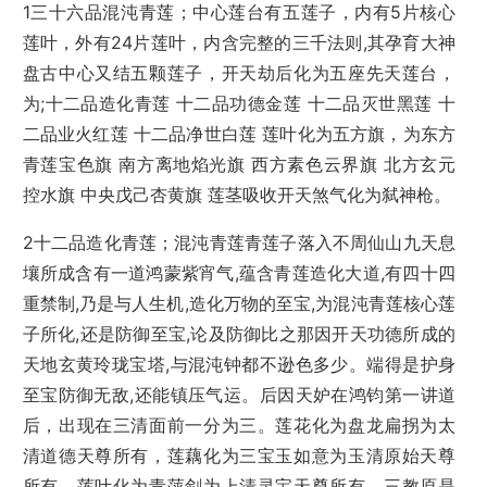
1三十六品混沌青莲；中心莲台有五莲子，内有5片核心
莲叶，外有24片莲叶，内含完整的三千法则,其孕育大神
盘古中心又结五颗莲子，开天劫后化为五座先天莲台，
为;十二品造化青莲 十二品功德金莲 十二品灭世黑莲 十
二品业火红莲 十二品净世白莲 莲叶化为五方旗，为东方
青莲宝色旗 南方离地焰光旗 西方素色云界旗 北方玄元
控水旗 中央戊己杏黄旗 莲茎吸收开天煞气化为弑神枪。
2十二品造化青莲；混沌青莲青莲子落入不周仙山九天息
壤所成含有一道鸿蒙紫宵气,蕴含青莲造化大道,有四十四
重禁制,乃是与人生机,造化万物的至宝,为混沌青莲核心莲
子所化,还是防御至宝,论及防御比之那因开天功德所成的
天地玄黄玲珑宝塔,与混沌钟都不逊色多少。端得是护身
至宝防御无敌,还能镇压气运。后因天妒在鸿钧第一讲道
后，出现在三清面前一分为三。莲花化为盘龙扁拐为太
清道德天尊所有，莲藕化为三宝玉如意为玉清原始天尊
所有，莲叶化为青萍剑为上清灵宝天尊所有，三教原是