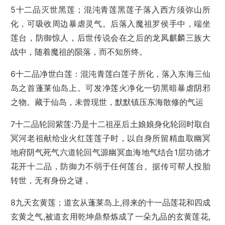
5十二品灭世黑莲；混沌青莲黑莲子落入西方须弥山所
化，可吸收周边暴虐灵气。后落入魔祖罗侯手中，端坐
莲台，防御惊人，后世传说会在之后的龙凤麒麟三族大
战中，随着魔祖的陨落，而不知所终。
6十二品净世白莲：混沌青莲白莲子所化，落入东海三仙
岛之首蓬莱仙岛上。可发净莲火净化一切黑暗暴虐阴邪
之物。藏于仙岛，未曾现世，默默镇压东海散修的气运
7十二品轮回紫莲:乃是十二祖巫后土娘娘身化轮回时取自
冥河老祖献给业火红莲莲子时，以自身所留精血取幽冥
地府阴气死气六道轮回气源幽冥血海地气结合1层功德才
花开十二品，防御力不弱于任何莲台。据传可帮人投胎
转世，无有身份之谜，
8九天玄黄莲；道玄从蓬莱岛上,得来的十一品莲花和四成
玄黄之气,被道玄用乾坤鼎祭炼成了一朵九品的玄黄莲花,