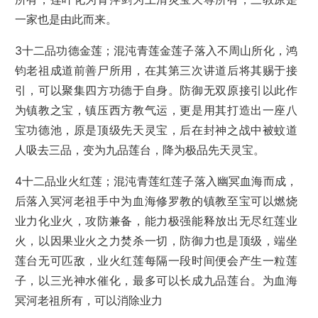
一家也是由此而来。
3十二品功德金莲；混沌青莲金莲子落入不周山所化，鸿
钧老祖成道前善尸所用，在其第三次讲道后将其赐于接
引，可以聚集四方功德于自身。防御无双原接引以此作
为镇教之宝，镇压西方教气运，更是用其打造出一座八
宝功德池，原是顶级先天灵宝，后在封神之战中被蚊道
人吸去三品，变为九品莲台，降为极品先天灵宝。
4十二品业火红莲；混沌青莲红莲子落入幽冥血海而成，
后落入冥河老祖手中为血海修罗教的镇教至宝可以燃烧
业力化业火，攻防兼备，能力极强能释放出无尽红莲业
火，以因果业火之力焚杀一切，防御力也是顶级，端坐
莲台无可匹敌，业火红莲每隔一段时间便会产生一粒莲
子，以三光神水催化，最多可以长成九品莲台。为血海
冥河老祖所有，可以消除业力