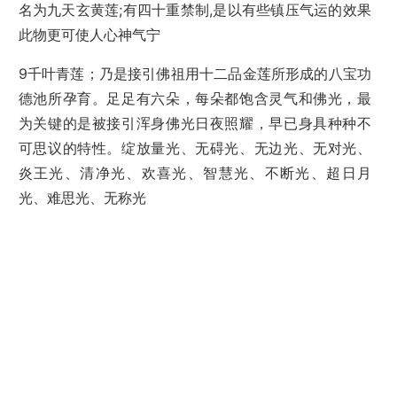
名为九天玄黄莲;有四十重禁制,是以有些镇压气运的效果
此物更可使人心神气宁
9千叶青莲；乃是接引佛祖用十二品金莲所形成的八宝功
德池所孕育。足足有六朵，每朵都饱含灵气和佛光，最
为关键的是被接引浑身佛光日夜照耀，早已身具种种不
可思议的特性。绽放量光、无碍光、无边光、无对光、
炎王光、清净光、欢喜光、智慧光、不断光、超日月
光、难思光、无称光